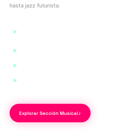
hasta jazz futurista.
Estructuras de prompts para diferentes géneros
musicales
Producción de K-Pop virtual con Suno AI
Técnicas de prompting para letras multilingües
Análisis de parámetros avanzados de Suno AI
♪
Explorar Sección Musical