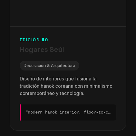
EDICIÓN #9
Hogares Seúl
Decoración & Arquitectura
Diseño de interiores que fusiona la
tradición hanok coreana con minimalismo
contemporáneo y tecnología.
"modern hanok interior, floor-to-ceiling windows, traditional paper screens, smart home..."