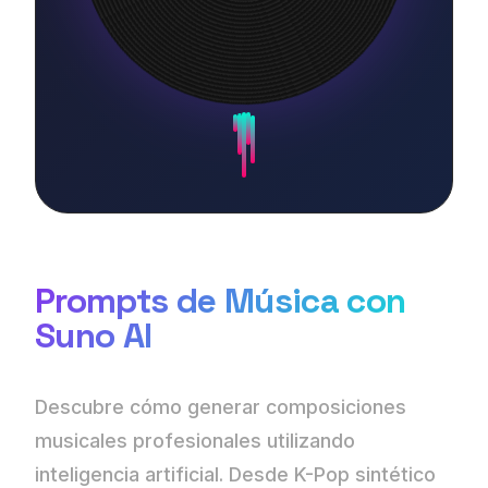
Prompts de Música con
Suno AI
Descubre cómo generar composiciones
musicales profesionales utilizando
inteligencia artificial. Desde K-Pop sintético