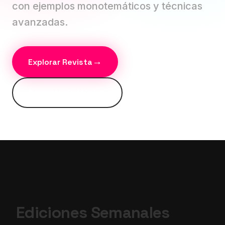
con ejemplos monotemáticos y técnicas
avanzadas.
→
Explorar Revista
Prompts de Música
Ediciones Semanales