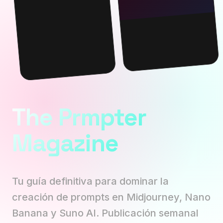
The Prmpter
Magazine
Tu guía definitiva para dominar la
creación de prompts en Midjourney, Nano
Banana y Suno AI. Publicación semanal